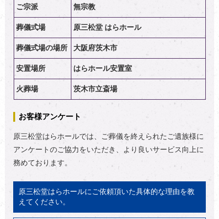
ご宗派
無宗教
葬儀式場
原三松堂 はらホール
葬儀式場の場所
大阪府茨木市
安置場所
はらホール安置室
火葬場
茨木市立斎場
お客様アンケート
原三松堂はらホールでは、ご葬儀を終えられたご遺族様に
アンケートのご協力をいただき、より良いサービス向上に
務めております。
原三松堂はらホールにご依頼頂いた具体的な理由を教
えてください。