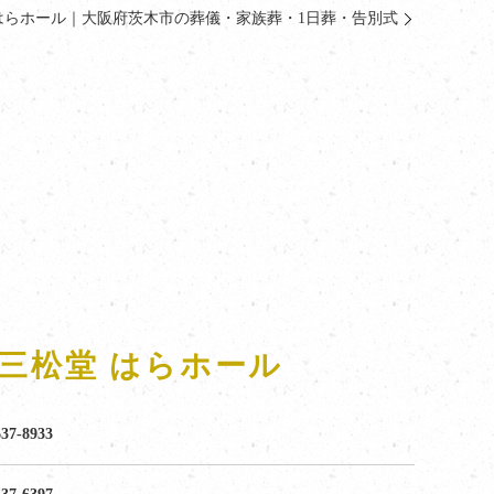
はらホール｜大阪府茨木市の葬儀・家族葬・1日葬・告別式
原三松堂 はらホール
637-8933