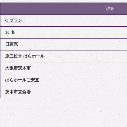
詳細
C プラン
10 名
日蓮宗
原三松堂 はらホール
大阪府茨木市
はらホールご安置
茨木市立斎場