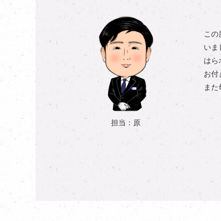
この
いま
はら
お付
また
担当：原