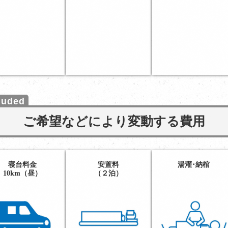
ご希望などにより変動する費用
寝台料金
安置料
湯灌･納棺
10km（昼）
（２泊）