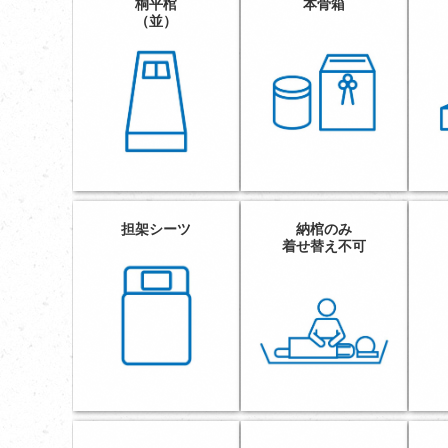
桐平棺
本骨箱
（並）
担架シーツ
納棺のみ
着せ替え不可