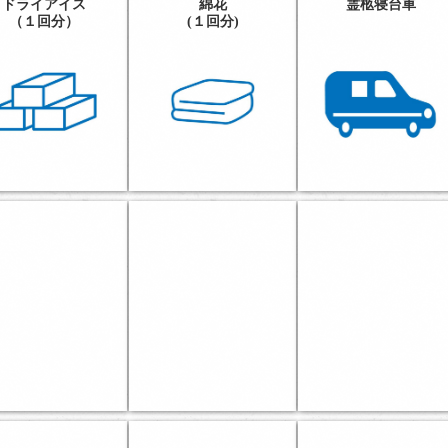
ドライアイス
綿花
霊柩寝台車
（１回分）
(１回分)