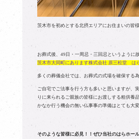
茨木市を初めとする北摂エリアにお住まいの皆
お葬式後、49日・一周忌・三回忌というように
茨木市大同町にあります株式会社 原三松堂 は
多くの葬儀会社では、お葬式の式場を確保する
ご自宅でご法事を行う方も多いと思いますが、
りに来られるご親族の皆様にお渡しする粗供養
かなか行う機会の無い仏事事の準備はとても大
そのような皆様に必見！！ぜひ当社のはらホー