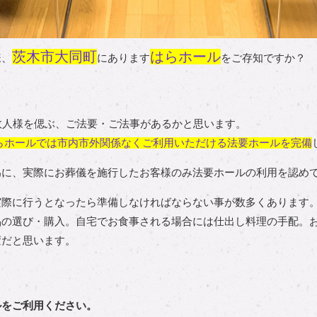
茨木市大同町
はらホール
様、
にあります
をご存知ですか？
故人様を偲ぶ、ご法要・ご法事があるかと思います。
らホールでは市内市外関係なくご利用いただける法要ホールを完備
為に、実際にお葬儀を施行したお客様のみ法要ホールの利用を認め
実際に行うとなったら準備しなければならない事が数多くあります
品の選び・購入。自宅でお食事される場合には仕出し料理の手配。
変だと思います。
ルをご利用ください。