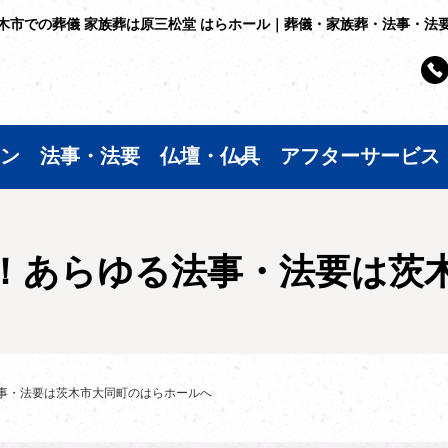
木市での葬儀 家族葬は原三松堂 はらホール｜葬儀・家族葬・法事・法
ン
法事・法要
仏壇・仏具
アフターサービス
！あらゆる法事・法要は茨
事・法要は茨木市大同町のはらホールへ