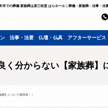
木市での葬儀 家族葬は原三松堂 はらホール｜葬儀・家族葬・法事・法
ン
法事・法要
仏壇・仏具
アフターサービス
良く分からない【家族葬】
族葬】について第四弾！！